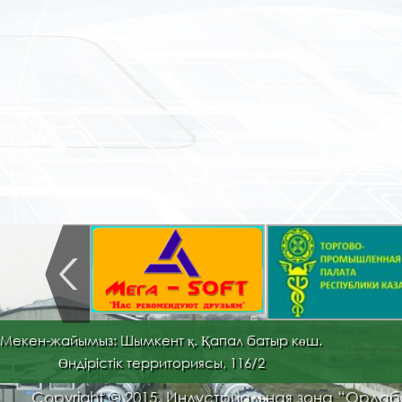
Мекен-жайымыз: Шымкент қ. Қапал батыр көш.
Өндірістік территориясы, 116/2
Copyright © 2015. Индустриальная зона “Орда