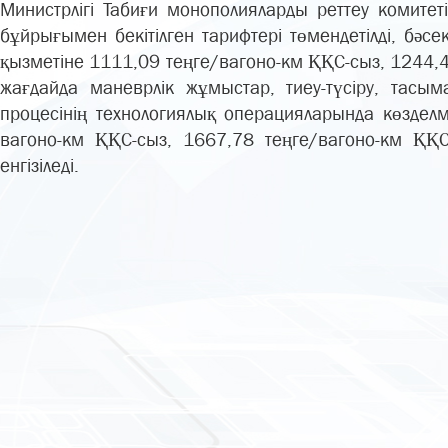
Министрлігі Табиғи монополияларды реттеу коми
бұйрығымен бекітілген тарифтері төмендетілді, бә
қызметіне 1111,09 теңге/вагоно-км ҚҚС-сыз, 1244,4
жағдайда маневрлік жұмыстар, тиеу-түсіру, тасым
процесінің технологиялық операцияларында көзде
вагоно-км ҚҚС-сыз, 1667,78 теңге/вагоно-км ҚҚ
енгізіледі.