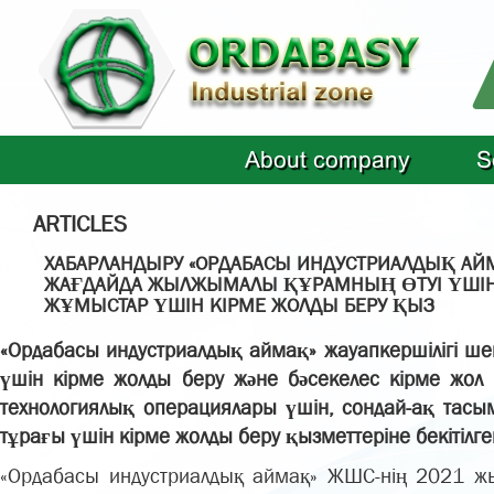
About company
S
ARTICLES
ХАБАРЛАНДЫРУ «ОРДАБАСЫ ИНДУСТРИАЛДЫҚ АЙМА
ЖАҒДАЙДА ЖЫЛЖЫМАЛЫ ҚҰРАМНЫҢ ӨТУІ ҮШІН К
ЖҰМЫСТАР ҮШІН КІРМЕ ЖОЛДЫ БЕРУ ҚЫЗ
«Ордабасы индустриалдық аймақ» жауапкершілігі шек
үшін кірме жолды беру және бәсекелес кірме жол 
технологиялық операциялары үшін, сондай-ақ тас
тұрағы үшін кірме жолды беру қызметтеріне бекітілге
«Ордабасы индустриалдық аймақ» ЖШС-нің 2021 ж