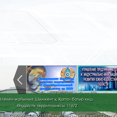
Мекен-жайымыз: Шымкент қ. Қапал батыр көш.
Өндірістік территориясы, 116/2
Copyright © 2015. Индустриальная зона “Орда