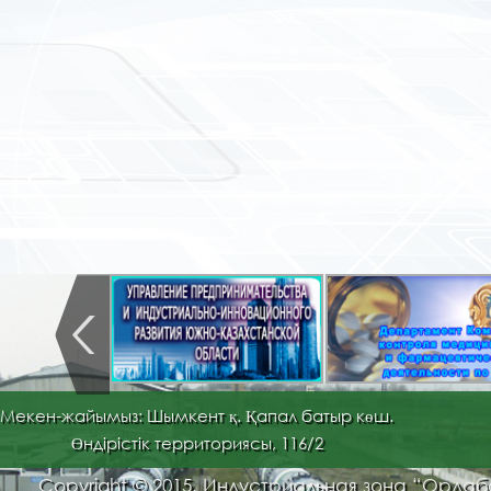
Мекен-жайымыз: Шымкент қ. Қапал батыр көш.
Өндірістік территориясы, 116/2
Copyright © 2015. Индустриальная зона “Орда