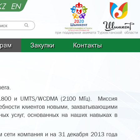
KZ
EN
рам
Закупки
Контакты
era.
0/1800 и UMTS/WCDMA (2100 МГц). Миссия
требности клиентов новыми, захватывающими
ых услуг, основанных на наших навыках в
м сети компания и на 31 декабря 2013 года