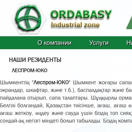
О компании
Услуги
Н
НАШИ РЕЗИДЕНТЫ
ЛЕСПРОМ-ЮКО
Шымкенттің "
Леспром-ЮКО
" Шымкент жоғары сапал
экрандар, шкафтар, және т.б.), баспалдақтар және 
пайдалана отырып, сапа талаптары. Шұңқырлы орман
Белгілі болғандай, Қазақстан тиісінше, ағаш, ағаш 
ағаш жеткізу, өңдеу және сауда үшін біздің топ си
сондай-ақ негізгі міндеті болып табылады. Біздің ко