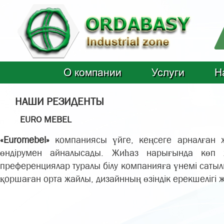
О компании
Услуги
Н
НАШИ РЕЗИДЕНТЫ
EURO MEBEL
«Euromebel»
компаниясы үйге, кеңсеге арналған 
өндірумен айналысады. Жиһаз нарығында көп ж
преференциялар туралы білу компанияға үнемі сатылы
қоршаған орта жайлы, дизайнның өзіндік ерекшелігі және