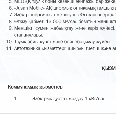
МЕӨҚҚ тәулік бойы кезекші экипажы бар жеке 
«Jusan Mobile» АҚ цифрлық оптикалық талшықты
Электр энергиясын жеткізуші «Югтрансэнерго»
Өткізу қабілеті 13 000 м³/сағ болатын меншікт
Меншікті сумен жабдықтау және кәріз жүйесі,
станциялары.
Тәулік бойы күзет және бейнебақылау жүйесі.
Автотехника қызметтері: айырлы тиегіш және 
ҚЫЗМЕ
Коммуналдық қызметтер
1
Электрлік қуатты жалдау 1 кВт/сағ