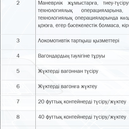
2
Маневрлік жұмыстарға, тиеу-түсір
технологиялық операцияларына,
технологиялық операцияларында кө
қоюға, егер бәсекелестік болмаса, к
3
Локомотивтік тартқыш қызметтері
4
Вагондардың тәулігіне тұруы
5
Жүктерді вагоннан түсіру
6
Жүктерді вагонға жүктеу
7
20 футтық контейнерді түсіру/жүктеу
8
40 футтық контейнерді түсіру/жүктеу