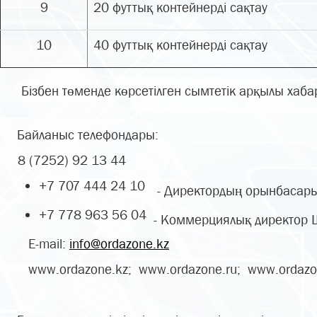
9
20 футтық контейнерді сақтау
10
40 футтық контейнерді сақтау
Бізбен төменде көрсетілген сымтетік арқылы хабар
Байланыс телефондары:
8 (7252) 92 13 44
+7 707 444 24 10
- Директордың орынбасары
+7 778 963 56 04
- Коммерциялық директор 
E-mail:
info@ordazone.kz
www.ordazone.kz; www.ordazone.ru; www.ordaz