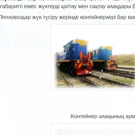
габаритті емес жүктерді қаттау мен сақтау алаңдары
Тепловоздар жүк түсіру жерінде контейнерлері бар в
Контейнер алаңының аума