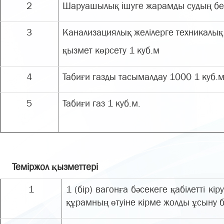
2
Шаруашылық ішуге жарамды судың бері
3
Канализациялық желілерге техникалық
қызмет көрсету 1 куб.м
4
Табиғи газды тасымалдау 1000 1 куб.
5
Табиғи газ 1 куб.м.
Теміржол қызметтері
1
1 (бір) вагонға бәсекеге қабілетті 
құрамның өтуіне кірме жолды ұсыну