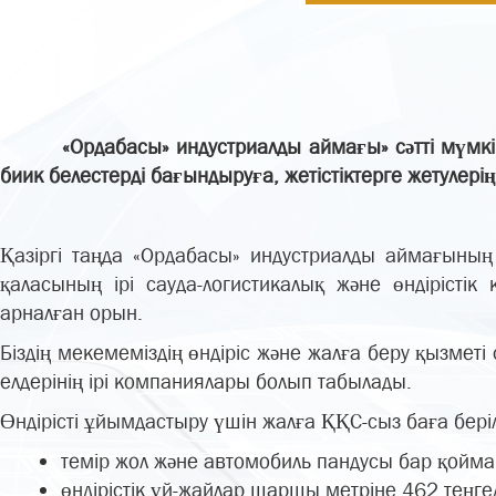
«Ордабасы» индустриалды аймағы» сəтті мүмкін
биик белестерді бағындыруға, жетістіктерге жетулеріңі
Қазіргі таңда «Ордабасы» индустриалды аймағын
қаласының ірі сауда-логистикалық және өндірісті
арналған орын.
Біздің мекемеміздің өндіріс және жалға беру қызметі
елдерінің ірі компаниялары болып табылады.
Өндірісті ұйымдастыру үшін жалға ҚҚС-сыз баға беріл
темір жол және автомобиль пандусы бар қойма
өндірістік үй-жайлар шаршы метріне 462 теңге