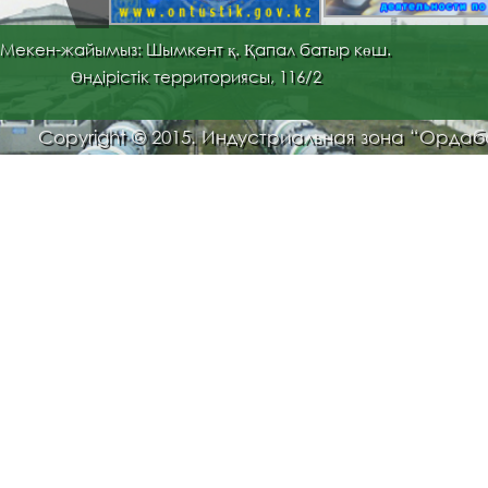
Мекен-жайымыз: Шымкент қ. Қапал батыр көш.
Өндірістік территориясы, 116/2
Copyright © 2015. Индустриальная зона “Орда