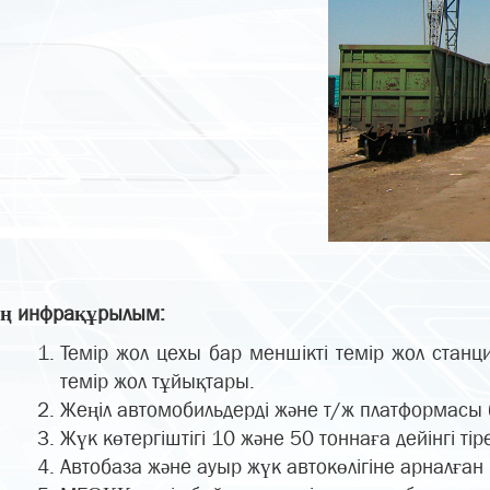
дің инфрақұрылым:
Темір жол цехы бар меншікті темір жол станц
темір жол тұйықтары.
Жеңіл автомобильдерді және т/ж платформасы 
Жүк көтергіштігі 10 және 50 тоннаға дейінгі 
Автобаза және ауыр жүк автокөлігіне арналған