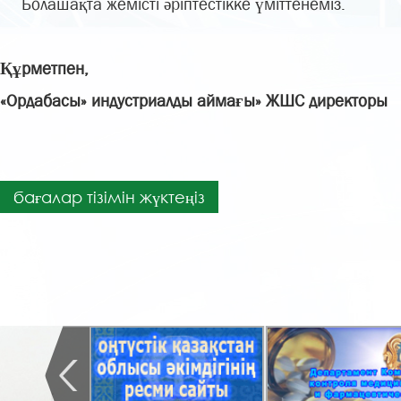
Болашақта жемісті әріптестікке үміттенеміз.
Құрметпен,
«Ордабасы» индустриалды аймағы» ЖШС
бағалар тізімін жүктеңіз