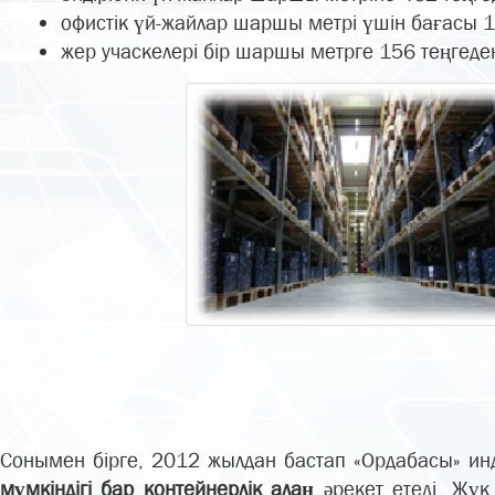
офистік үй-жайлар шаршы метрі үшін бағасы 1
жер учаскелері бір шаршы метрге 156 теңгеде
Сонымен бірге, 2012 жылдан бастап «Ордабасы» и
мүмкіндігі бар контейнерлік алаң
әрекет етеді. Жүк 