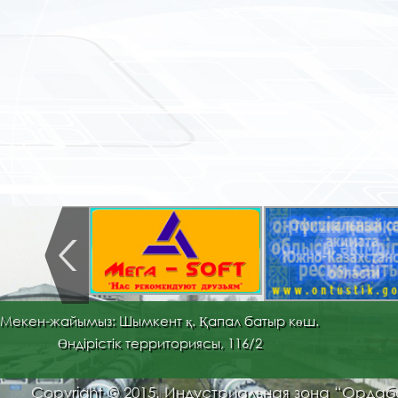
Мекен-жайымыз: Шымкент қ. Қапал батыр көш.
Өндірістік территориясы, 116/2
Copyright © 2015. Индустриальная зона “Орда