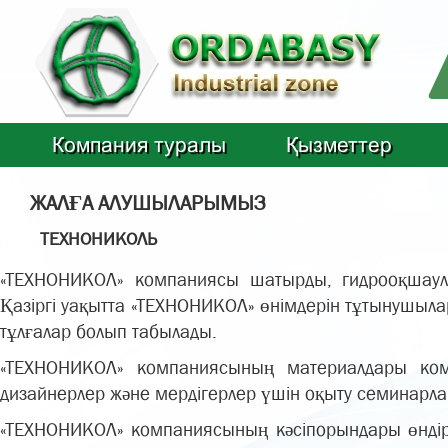
Компания туралы
Қызметтер
ЖАЛҒА АЛУШЫЛАРЫМЫЗ
ТЕХНОНИКОЛЬ
«ТЕХНОНИКОЛ» компаниясы шатырды, гидрооқшаула
Қазіргі уақытта «ТЕХНОНИКОЛ» өнімдерін тұтынушыл
тұлғалар болып табылады.
«ТЕХНОНИКОЛ» компаниясының материалдары комп
дизайнерлер және мердігерлер үшін оқыту семинарлар
«ТЕХНОНИКОЛ» компаниясының кәсіпорындары өндіріс