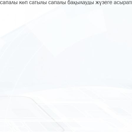
сапалы көп сатылы сапалы бақылауды жүзеге асырат