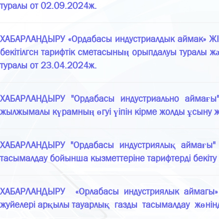
туралы от 02.09.2024ж.
ХАБАРЛАНДЫРУ «Ордабасы индустриалдык аймак» ЖІП
бекітілгсн тарифтік сметасының орыпдалуы туралы жә
туралы от 23.04.2024ж.
ХАБАРЛАНДЫРУ "Ордабасы индустриально аймағы" жа
жылжымалы күрамның өгуі үіпін кірме жолды ұсыну жо
ХАБАРЛАНДЫРУ "Ордабасы индустриялық аймағы" жау
тасымалдау бойынша кызметтеріне тарифтерді бекіту
ХАБАРЛАНДЫРУ «Орлабасы индустриялык аймагы» ж
жуйелері арқылы тауарлық газды тасымалдау жөнінде