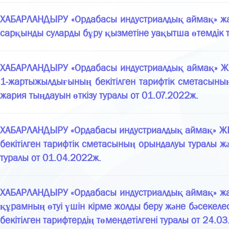
ХАБАРЛАНДЫРУ «Ордабасы индустриалдық аймақ» жауап
сарқынды суларды бұру қызметіне уақытша өтемдік та
ХАБАРЛАНДЫРУ «Ордабасы индустриалдық аймақ» ЖШС
1-жартыжылдығының бекітілген тарифтік сметасыны
жария тыңдауын өткізу туралы от 01.07.2022ж.
ХАБАРЛАНДЫРУ «Ордабасы индустриалдық аймақ» ЖШС
бекітілген тарифтік сметасының орындалуы туралы 
туралы от 01.04.2022ж.
ХАБАРЛАНДЫРУ «Ордабасы индустриалдық аймақ» жауа
құрамның өтуі үшін кірме жолды беру және бәсекеле
бекітілген тарифтердің төмендетілгені туралы от 24.0