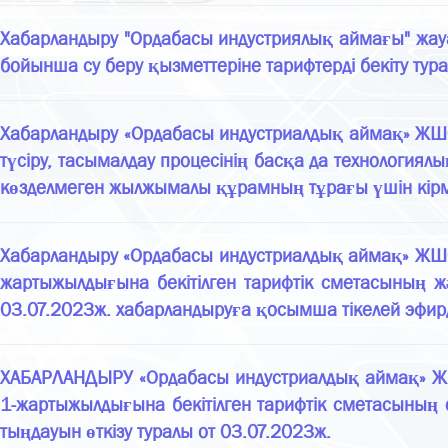
Хабарландыру "Ордабасы индустриялық аймағы" жауапк
бойынша су беру қызметтеріне тарифтерді бекіту тур
Хабарландыру «Ордабасы индустриалдық аймақ» ЖШС-
түсіру, тасымалдау процесінің басқа да технология
көзделмеген жылжымалы құрамның тұрағы үшін кірм
Хабарландыру «Ордабасы индустриалдық аймақ» ЖШС-
жартыжылдығына бекітілген тарифтік сметасының 
03.07.2023ж. хабарландыруға қосымша тікелей эфирде
ХАБАРЛАНДЫРУ «Ордабасы индустриалдық аймақ» ЖШС
1-жартыжылдығына бекітілген тарифтік сметасының
тыңдауын өткізу туралы от 03.07.2023ж.