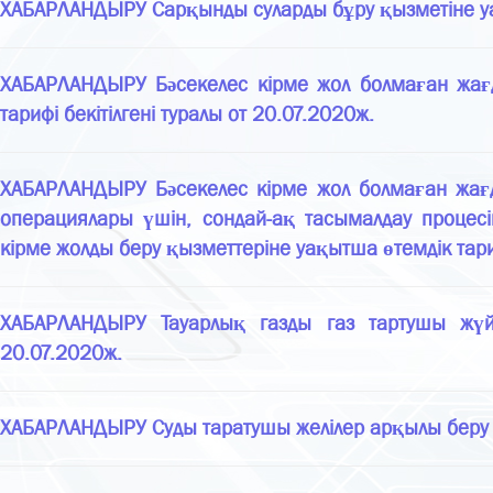
ХАБАРЛАНДЫРУ Сарқынды суларды бұру қызметіне уақы
ХАБАРЛАНДЫРУ Бәсекелес кірме жол болмаған жағ
тарифі бекітілгені туралы от 20.07.2020ж.
ХАБАРЛАНДЫРУ Бәсекелес кірме жол болмаған жағда
операциялары үшін, сондай-ақ тасымалдау проце
кірме жолды беру қызметтеріне уақытша өтемдік тариф
ХАБАРЛАНДЫРУ Тауарлық газды газ тартушы жүйе
20.07.2020ж.
ХАБАРЛАНДЫРУ Суды таратушы желілер арқылы беру қы