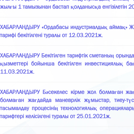
жылғы 1 тамызынан бастап қолданысқа енгізілетін 20
ХАБАРЛАНДЫРУ «Ордабасы индустриалдық аймақ» ЖШ
тарифі бекітілгені туралы от 12.03.2021ж.
ХАБАРЛАНДЫРУ Бекітілген тарифтік сметаның орында
қызметтері бойынша бекітілген инвестициялық б
11.03.2021ж.
ХАБАРЛАНДЫРУ Бәсекелес кірме жол болмаған жағ
болмаған жағдайда маневрлік жұмыстар, тиеу-түс
тасымалдау процесінің технологиялық операцияла
тарифтері келісілгені туралы от 25.01.2021ж.