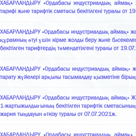
ХАБАРЛАНДЫРУ «Ордабасы индустриалдық аймақ» жау
тарифі және тарифтік сметасы бекітілгені туралы от 1
ХАБАРЛАНДЫРУ «Ордабасы индустриалдық аймақ» жауа
құрамның өтуі үшін кірме жолды беру және бәсекеле
бекітілген тарифтердің төмендетілгені туралы от 19.07
ХАБАРЛАНДЫРУ «Ордабасы индустриалдық аймақ» жауа
тарату жүйелері арқылы тасымалдау қызметіне бірыңға
ХАБАРЛАНДЫРУ «Ордабасы индустриалдық аймақ» ЖШС
1-жартыжылдығының бекітілген тарифтік сметасының
жария тыңдауын өткізу туралы от 07.07.2021ж.
ХАБАРЛАНДЫРУ «Ордабасы индустриалдық аймақ» Ж