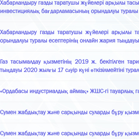
Хабарландыру газды таратушы жүйелері арқылы тас
инвестициялық бағдарламасының орындалуы туралы е
Хабарландыру газды таратушы жүйелері арқылы т
орындалуы туралы есептерінің онлайн жария тыңдауын
Газ тасымалдау қызметінің 2019 ж. бекітілген та
тыңдауы 2020 жылғы 17 сәуір күні өткізілмейтіні тура
«Ордабасы индустриалдық аймақ» ЖШС-гі тауарлық г
Сумен жабдықтау және сарқынды суларды бұру қызметт
Сумен жабдықтау және сарқынды суларды бұру қызметт