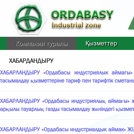
Компания туралы
Қызметтер
ХАБАРДАНДЫРУ
ХАБАРЛАНДЫРУ «Ордабасы индустриялык аймагы» жа
тасымалдау қызметтеріне тариф пен тарифтік сметаны
ХАБАРЛАНДЫРУ «Ордабасы индустриялық аймағы» жауап
арқылы тауарлық газды тасымалдау жөніндегі қызметт
ХАБАРЛАНДЫРУ «Ордабасы индустриалдык аймак» ЖШС-