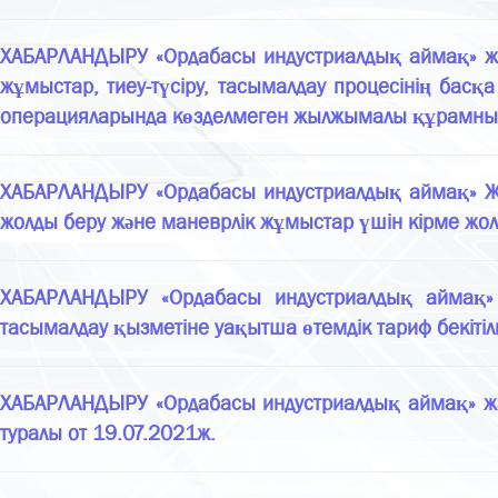
ХАБАРЛАНДЫРУ «Ордабасы индустриалдық аймақ» жауа
жұмыстар, тиеу-түсіру, тасымалдау процесінің басқ
операцияларында көзделмеген жылжымалы құрамның т
ХАБАРЛАНДЫРУ «Ордабасы индустриалдық аймақ» ЖШ
жолды беру және маневрлік жұмыстар үшін кірме жолд
ХАБАРЛАНДЫРУ «Ордабасы индустриалдық аймақ» жа
тасымалдау қызметіне уақытша өтемдік тариф бекітіл
ХАБАРЛАНДЫРУ «Ордабасы индустриалдық аймақ» жауап
туралы от 19.07.2021ж.