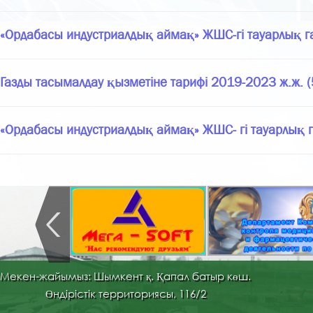
«Ордабасы индустриалдық аймақ» ЖШС-гі тауарлық г
Газды тасымалдау қызметіне тарифі 2019-2023 ж.ж. (5
«Ордабасы индустриалдық аймақ» ЖШС- гі тауарлық 
Мекен-жайымыз: Шымкент қ. Қапал батыр көш.
Өндірістік территориясы, 116/2